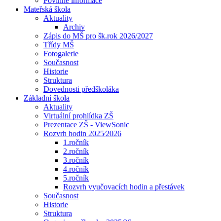
Povinné informace
Mateřská škola
Aktuality
Archiv
Zápis do MŠ pro šk.rok 2026/2027
Třídy MŠ
Fotogalerie
Současnost
Historie
Struktura
Dovednosti předškoláka
Základní škola
Aktuality
Virtuální prohlídka ZŠ
Prezentace ZŠ - ViewSonic
Rozvrh hodin 2025⁄2026
1.ročník
2.ročník
3.ročník
4.ročník
5.ročník
Rozvrh vyučovacích hodin a přestávek
Současnost
Historie
Struktura