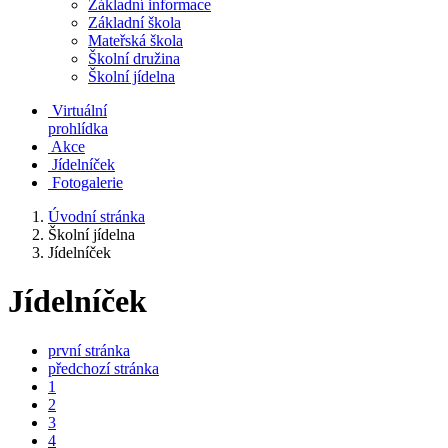
Základní informace
Základní škola
Mateřská škola
Školní družina
Školní jídelna
Virtuální
prohlídka
Akce
Jídelníček
Fotogalerie
Úvodní stránka
Školní jídelna
Jídelníček
Jídelníček
první stránka
předchozí stránka
1
2
3
4