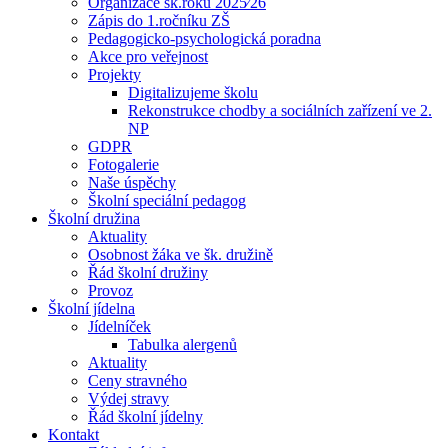
Organizace šk.roku 2025⁄26
Zápis do 1.ročníku ZŠ
Pedagogicko-psychologická poradna
Akce pro veřejnost
Projekty
Digitalizujeme školu
Rekonstrukce chodby a sociálních zařízení ve 2.
NP
GDPR
Fotogalerie
Naše úspěchy
Školní speciální pedagog
Školní družina
Aktuality
Osobnost žáka ve šk. družině
Řád školní družiny
Provoz
Školní jídelna
Jídelníček
Tabulka alergenů
Aktuality
Ceny stravného
Výdej stravy
Řád školní jídelny
Kontakt