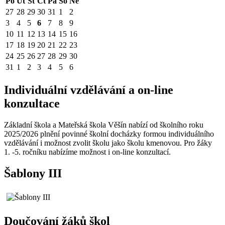
Po
Út
St
Čt
Pá
So
Ne
27
28
29
30
31
1
2
3
4
5
6
7
8
9
10
11
12
13
14
15
16
17
18
19
20
21
22
23
24
25
26
27
28
29
30
31
1
2
3
4
5
6
Individuální vzdělávání a on-line
konzultace
Základní škola a Mateřská škola Věšín nabízí od školního roku
2025/2026 plnění povinné školní docházky formou individuálního
vzdělávání i možnost zvolit školu jako školu kmenovou. Pro žáky
1. -5. ročníku nabízíme možnost i on-line konzultací.
Šablony III
Doučování žáků škol