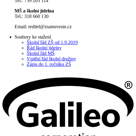
Tel.: 739 203 114
MŠ a školní jídelna
Tel.: 318 660 130
Email:
reditel@zsamsvesin.cz
Soubory ke stažení
Školní řád ZŠ od 1.9.2019
Řád školní jídelny
Školní řád MŠ
Vnitřní řád školní družiny
Zápis do 1. ročníku ZŠ