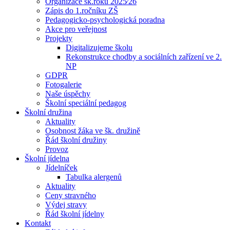
Organizace šk.roku 2025⁄26
Zápis do 1.ročníku ZŠ
Pedagogicko-psychologická poradna
Akce pro veřejnost
Projekty
Digitalizujeme školu
Rekonstrukce chodby a sociálních zařízení ve 2.
NP
GDPR
Fotogalerie
Naše úspěchy
Školní speciální pedagog
Školní družina
Aktuality
Osobnost žáka ve šk. družině
Řád školní družiny
Provoz
Školní jídelna
Jídelníček
Tabulka alergenů
Aktuality
Ceny stravného
Výdej stravy
Řád školní jídelny
Kontakt