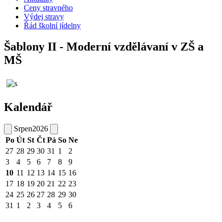
Ceny stravného
Výdej stravy
Řád školní jídelny
Šablony II - Moderní vzdělávaní v ZŠ a
MŠ
Kalendář
Srpen
2026
Po
Út
St
Čt
Pá
So
Ne
27
28
29
30
31
1
2
3
4
5
6
7
8
9
10
11
12
13
14
15
16
17
18
19
20
21
22
23
24
25
26
27
28
29
30
31
1
2
3
4
5
6