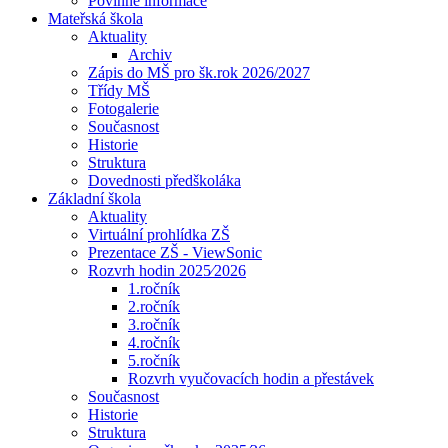
Povinné informace
Mateřská škola
Aktuality
Archiv
Zápis do MŠ pro šk.rok 2026/2027
Třídy MŠ
Fotogalerie
Současnost
Historie
Struktura
Dovednosti předškoláka
Základní škola
Aktuality
Virtuální prohlídka ZŠ
Prezentace ZŠ - ViewSonic
Rozvrh hodin 2025⁄2026
1.ročník
2.ročník
3.ročník
4.ročník
5.ročník
Rozvrh vyučovacích hodin a přestávek
Současnost
Historie
Struktura