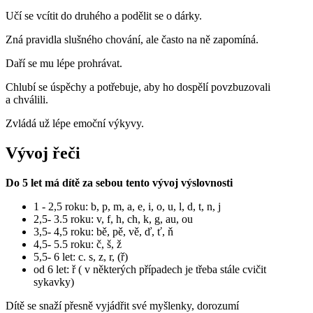
Učí se vcítit do druhého a podělit se o dárky.
Zná pravidla slušného chování, ale často na ně zapomíná.
Daří se mu lépe prohrávat.
Chlubí se úspěchy a potřebuje, aby ho dospělí povzbuzovali
a chválili.
Zvládá už lépe emoční výkyvy.
Vývoj řeči
Do 5 let má dítě za sebou tento vývoj výslovnosti
1 - 2,5 roku: b, p, m, a, e, i, o, u, l, d, t, n, j
2,5- 3.5 roku: v, f, h, ch, k, g, au, ou
3,5- 4,5 roku: bě, pě, vě, ď, ť, ň
4,5- 5.5 roku: č, š, ž
5,5- 6 let: c. s, z, r, (ř)
od 6 let: ř ( v některých případech je třeba stále cvičit
sykavky)
Dítě se snaží přesně vyjádřit své myšlenky, dorozumí