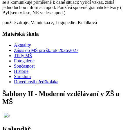
se a komunikuje přiměřeně k dané situaci: vyřídí vzkaz, získá
jednoduchou informaci apod. Používá správné gramatické tvary (
Byl jsem v lese, NE ve lese apod.)
použité zdroje: Maminka.cz, Logopedie- Kutálková
Mateřská škola
Aktuality
Zápis do MŠ pro šk.rok 2026/2027
Třídy MŠ
Fotogalerie
Současnost
Historie
Struktura
Dovednosti předškoláka
Šablony II - Moderní vzdělávaní v ZŠ a
MŠ
Kalendář