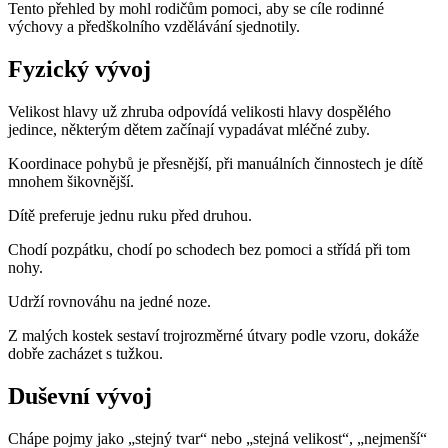
Tento přehled by mohl rodičům pomoci, aby se cíle rodinné
výchovy a předškolního vzdělávání sjednotily.
Fyzický vývoj
Velikost hlavy už zhruba odpovídá velikosti hlavy dospělého
jedince, některým dětem začínají vypadávat mléčné zuby.
Koordinace pohybů je přesnější, při manuálních činnostech je dítě
mnohem šikovnější.
Dítě preferuje jednu ruku před druhou.
Chodí pozpátku, chodí po schodech bez pomoci a střídá při tom
nohy.
Udrží rovnováhu na jedné noze.
Z malých kostek sestaví trojrozměrné útvary podle vzoru, dokáže
dobře zacházet s tužkou.
Duševní vývoj
Chápe pojmy jako „stejný tvar“ nebo „stejná velikost“, „nejmenší“