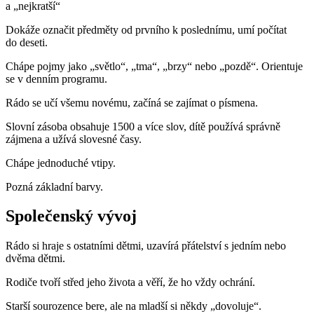
a „nejkratší“
Dokáže označit předměty od prvního k poslednímu, umí počítat
do deseti.
Chápe pojmy jako „světlo“, „tma“, „brzy“ nebo „pozdě“. Orientuje
se v denním programu.
Rádo se učí všemu novému, začíná se zajímat o písmena.
Slovní zásoba obsahuje 1500 a více slov, dítě používá správně
zájmena a užívá slovesné časy.
Chápe jednoduché vtipy.
Pozná základní barvy.
Společenský vývoj
Rádo si hraje s ostatními dětmi, uzavírá přátelství s jedním nebo
dvěma dětmi.
Rodiče tvoří střed jeho života a věří, že ho vždy ochrání.
Starší sourozence bere, ale na mladší si někdy „dovoluje“.