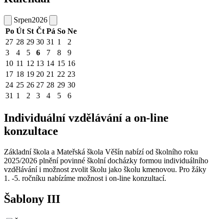
Srpen
2026
Po
Út
St
Čt
Pá
So
Ne
27
28
29
30
31
1
2
3
4
5
6
7
8
9
10
11
12
13
14
15
16
17
18
19
20
21
22
23
24
25
26
27
28
29
30
31
1
2
3
4
5
6
Individuální vzdělávání a on-line
konzultace
Základní škola a Mateřská škola Věšín nabízí od školního roku
2025/2026 plnění povinné školní docházky formou individuálního
vzdělávání i možnost zvolit školu jako školu kmenovou. Pro žáky
1. -5. ročníku nabízíme možnost i on-line konzultací.
Šablony III