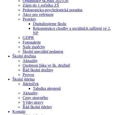
Organizace šk.roku 2025⁄26
Zápis do 1.ročníku ZŠ
Pedagogicko-psychologická poradna
Akce pro veřejnost
Projekty
Digitalizujeme školu
Rekonstrukce chodby a sociálních zařízení ve 2.
NP
GDPR
Fotogalerie
Naše úspěchy
Školní speciální pedagog
Školní družina
Aktuality
Osobnost žáka ve šk. družině
Řád školní družiny
Provoz
Školní jídelna
Jídelníček
Tabulka alergenů
Aktuality
Ceny stravného
Výdej stravy
Řád školní jídelny
Kontakt