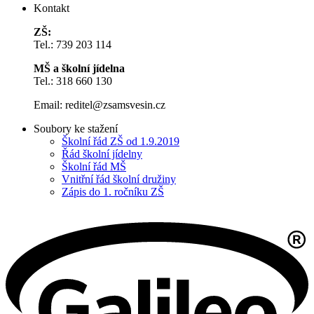
Kontakt
ZŠ:
Tel.: 739 203 114
MŠ a školní jídelna
Tel.: 318 660 130
Email:
reditel@zsamsvesin.cz
Soubory ke stažení
Školní řád ZŠ od 1.9.2019
Řád školní jídelny
Školní řád MŠ
Vnitřní řád školní družiny
Zápis do 1. ročníku ZŠ