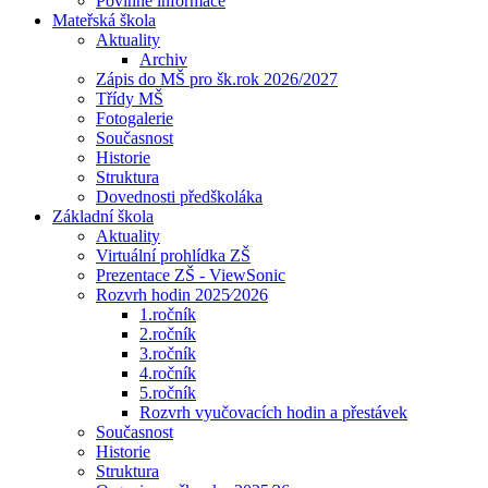
Povinné informace
Mateřská škola
Aktuality
Archiv
Zápis do MŠ pro šk.rok 2026/2027
Třídy MŠ
Fotogalerie
Současnost
Historie
Struktura
Dovednosti předškoláka
Základní škola
Aktuality
Virtuální prohlídka ZŠ
Prezentace ZŠ - ViewSonic
Rozvrh hodin 2025⁄2026
1.ročník
2.ročník
3.ročník
4.ročník
5.ročník
Rozvrh vyučovacích hodin a přestávek
Současnost
Historie
Struktura