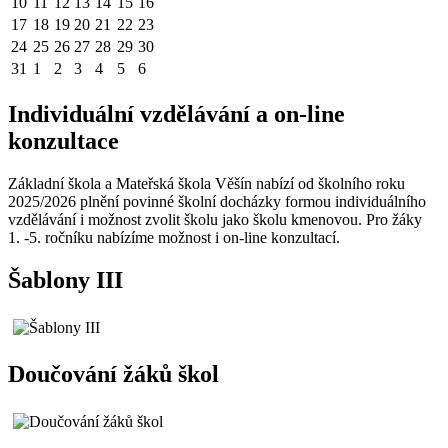
10
11
12
13
14
15
16
17
18
19
20
21
22
23
24
25
26
27
28
29
30
31
1
2
3
4
5
6
Individuální vzdělávání a on-line
konzultace
Základní škola a Mateřská škola Věšín nabízí od školního roku
2025/2026 plnění povinné školní docházky formou individuálního
vzdělávání i možnost zvolit školu jako školu kmenovou. Pro žáky
1. -5. ročníku nabízíme možnost i on-line konzultací.
Šablony III
Doučování žáků škol