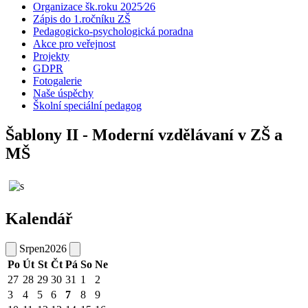
Organizace šk.roku 2025⁄26
Zápis do 1.ročníku ZŠ
Pedagogicko-psychologická poradna
Akce pro veřejnost
Projekty
GDPR
Fotogalerie
Naše úspěchy
Školní speciální pedagog
Šablony II - Moderní vzdělávaní v ZŠ a
MŠ
Kalendář
Srpen
2026
Po
Út
St
Čt
Pá
So
Ne
27
28
29
30
31
1
2
3
4
5
6
7
8
9