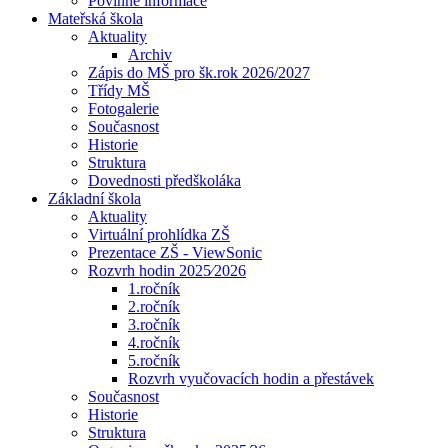
Povinné informace
Mateřská škola
Aktuality
Archiv
Zápis do MŠ pro šk.rok 2026/2027
Třídy MŠ
Fotogalerie
Současnost
Historie
Struktura
Dovednosti předškoláka
Základní škola
Aktuality
Virtuální prohlídka ZŠ
Prezentace ZŠ - ViewSonic
Rozvrh hodin 2025⁄2026
1.ročník
2.ročník
3.ročník
4.ročník
5.ročník
Rozvrh vyučovacích hodin a přestávek
Současnost
Historie
Struktura