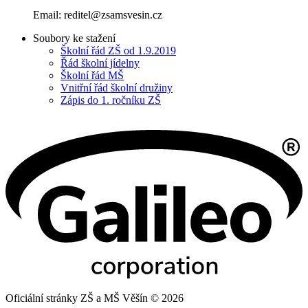
Email:
reditel@zsamsvesin.cz
Soubory ke stažení
Školní řád ZŠ od 1.9.2019
Řád školní jídelny
Školní řád MŠ
Vnitřní řád školní družiny
Zápis do 1. ročníku ZŠ
Oficiální stránky ZŠ a MŠ Věšín © 2026