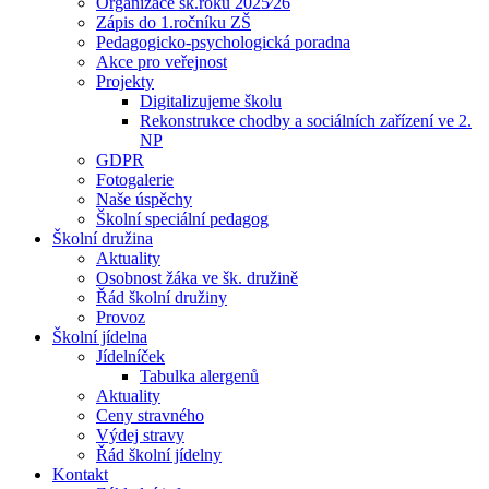
Organizace šk.roku 2025⁄26
Zápis do 1.ročníku ZŠ
Pedagogicko-psychologická poradna
Akce pro veřejnost
Projekty
Digitalizujeme školu
Rekonstrukce chodby a sociálních zařízení ve 2.
NP
GDPR
Fotogalerie
Naše úspěchy
Školní speciální pedagog
Školní družina
Aktuality
Osobnost žáka ve šk. družině
Řád školní družiny
Provoz
Školní jídelna
Jídelníček
Tabulka alergenů
Aktuality
Ceny stravného
Výdej stravy
Řád školní jídelny
Kontakt